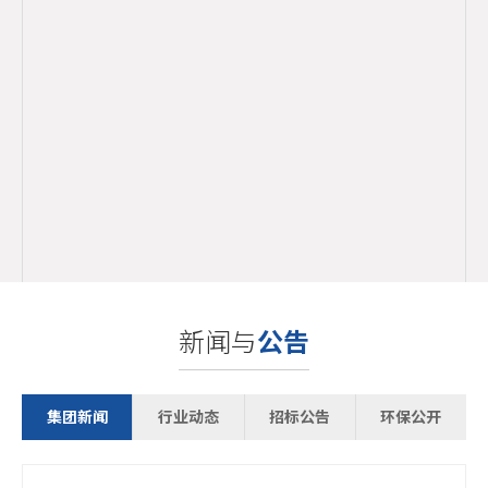
新闻与
公告
集团新闻
行业动态
招标公告
环保公开