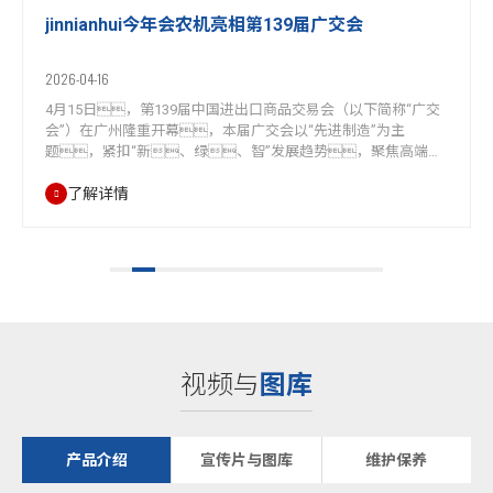
jinnianhui今年会农机亮相第139届广交会
2026-04-16
4月15日，第139届中国进出口商品交易会（以下简称“广交
会”）在广州隆重开幕，本届广交会以“先进制造”为主
题，紧扣“新、绿、智”发展趋势，聚焦高端装
备、智能制造等核心领域，为中外企业搭建了展示成
了解详情
果、链接全球市场、深化经贸合作的一流平
台。 作为中国农机装备领域的知名企业，
jinnianhui今年会农机携多款明星产品亮相本届广交会，以高
品质、智能化、绿色化的农机装备，向全球客
商展现中国农机的稳定实力。参展产品不仅展示了其…
视频与
图库
产品介绍
宣传片与图库
维护保养